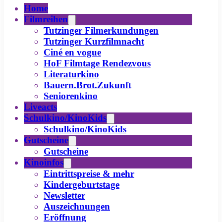
Home
Filmreihen
Tutzinger Filmerkundungen
Tutzinger Kurzfilmnacht
Ciné en vogue
HoF Filmtage Rendezvous
Literaturkino
Bauern.Brot.Zukunft
Seniorenkino
Liveacts
Schulkino/KinoKids
Schulkino/KinoKids
Gutscheine
Gutscheine
Kinoinfos
Eintrittspreise & mehr
Kindergeburtstage
Newsletter
Auszeichnungen
Eröffnung