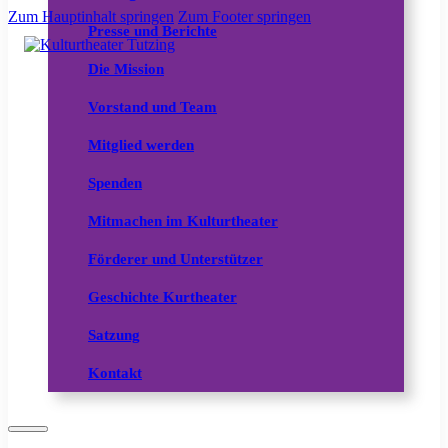
Zum Hauptinhalt springen
Zum Footer springen
Presse und Berichte
Die Mission
Vorstand und Team
Mitglied werden
Spenden
Mitmachen im Kulturtheater
Förderer und Unterstützer
Geschichte Kurtheater
Satzung
Kontakt