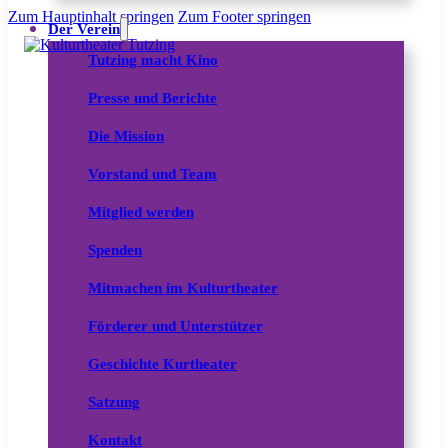
Zum Hauptinhalt springen
Zum Footer springen
Der Verein
Tutzing macht Kino
Presse und Berichte
Die Mission
Vorstand und Team
Mitglied werden
Spenden
Mitmachen im Kulturtheater
Förderer und Unterstützer
Geschichte Kurtheater
Satzung
Kontakt