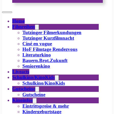
Home
Filmreihen
Tutzinger Filmerkundungen
Tutzinger Kurzfilmnacht
Ciné en vogue
HoF Filmtage Rendezvous
Literaturkino
Bauern.Brot.Zukunft
Seniorenkino
Liveacts
Schulkino/KinoKids
Schulkino/KinoKids
Gutscheine
Gutscheine
Kinoinfos
Eintrittspreise & mehr
Kindergeburtstage