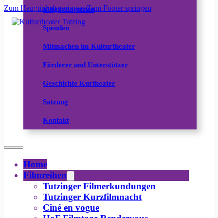
Zum Hauptinhalt springen
Zum Footer springen
Mitglied werden
Spenden
Mitmachen im Kulturtheater
Förderer und Unterstützer
Geschichte Kurtheater
Satzung
Kontakt
Home
Filmreihen
Tutzinger Filmerkundungen
Tutzinger Kurzfilmnacht
Ciné en vogue