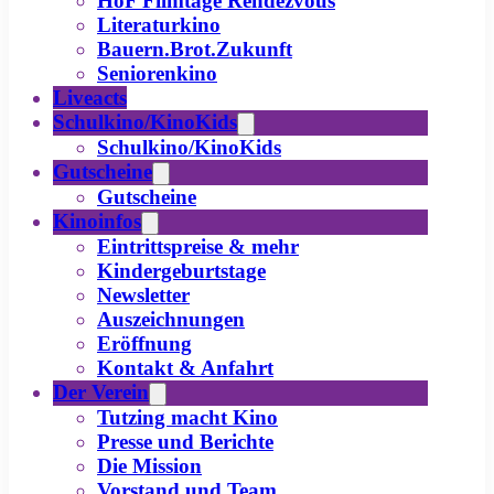
HoF Filmtage Rendezvous
Literaturkino
Bauern.Brot.Zukunft
Seniorenkino
Liveacts
Schulkino/KinoKids
Schulkino/KinoKids
Gutscheine
Gutscheine
Kinoinfos
Eintrittspreise & mehr
Kindergeburtstage
Newsletter
Auszeichnungen
Eröffnung
Kontakt & Anfahrt
Der Verein
Tutzing macht Kino
Presse und Berichte
Die Mission
Vorstand und Team