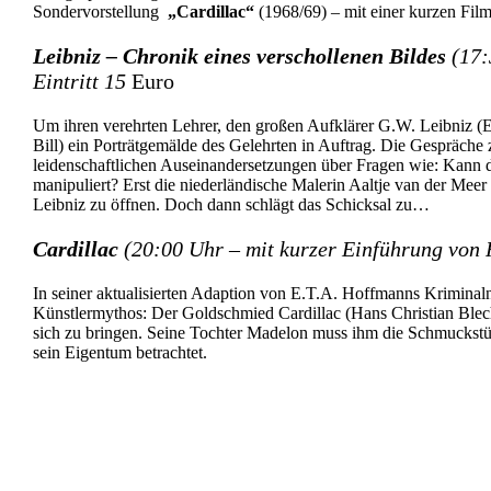
Sondervorstellung
„Cardillac“
(1968/69) – mit einer kurzen Fi
Leibniz – Chronik eines verschollenen Bildes
(17:
Eintritt 15
Euro
Um ihren verehrten Lehrer, den großen Aufklärer G.W. Leibniz (E
Bill) ein Porträtgemälde des Gelehrten in Auftrag. Die Gespräch
leidenschaftlichen Auseinandersetzungen über Fragen wie: Kann 
manipuliert? Erst die niederländische Malerin Aaltje van der Mee
Leibniz zu öffnen. Doch dann schlägt das Schicksal zu…
Cardillac
(20:00 Uhr – mit kurzer Einführung von 
In seiner aktualisierten Adaption von E.T.A. Hoffmanns Kriminaln
Künstlermythos: Der Goldschmied Cardillac (Hans Christian Blech
sich zu bringen. Seine Tochter Madelon muss ihm die Schmuckstüc
sein Eigentum betrachtet.