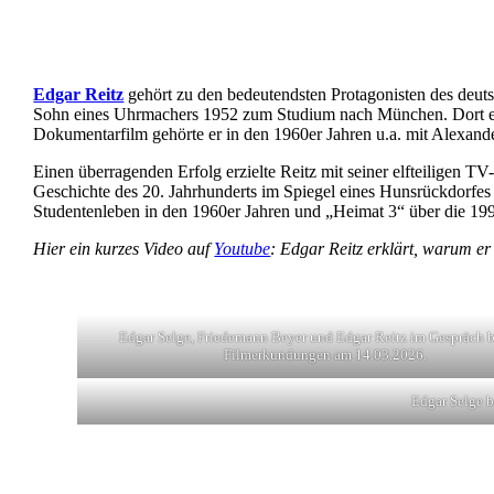
Edgar Reitz
gehört zu den bedeutendsten Protagonisten des deu
Sohn eines Uhrmachers 1952 zum Studium nach München. Dort ent
Dokumentarfilm gehörte er in den 1960er Jahren u.a. mit Alexan
Einen überragenden Erfolg erzielte Reitz mit seiner elfteiligen T
Geschichte des 20. Jahrhunderts im Spiegel eines Hunsrückdorfe
Studentenleben in den 1960er Jahren und „Heimat 3“ über die 199
Hier ein kurzes Video auf
Youtube
: Edgar Reitz erklärt, warum er 
Edgar Selge, Friedemann Beyer und Edgar Reitz im Gespräch b
Filmerkundungen am 14.03.2026.
Edgar Selge 